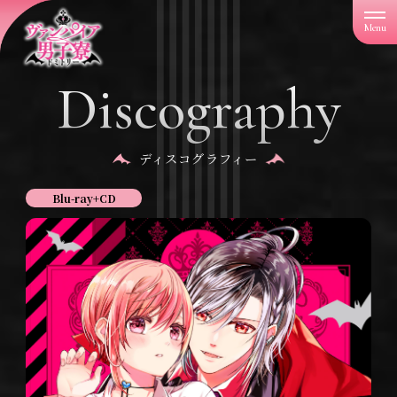
「
ヴ
ァ
ン
パ
Discography
イ
ア
男
子
寮
ディスコグラフィー
」
Blu-ray+CD