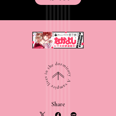
先
頭
に
戻
る
Share