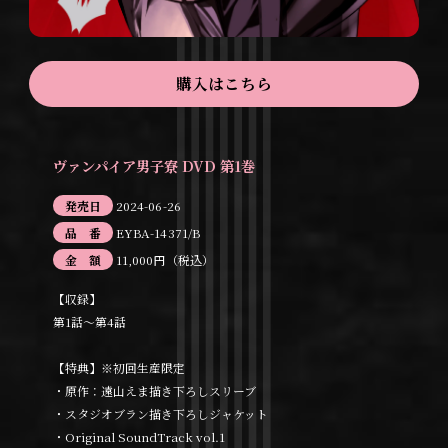
購入はこちら
ヴァンパイア男子寮 DVD 第1巻
発売日
2024-06-26
品 番
EYBA-14371/B
金 額
11,000円（税込）
【収録】
第1話～第4話
【特典】※初回生産限定
・原作：遠山えま描き下ろしスリーブ
・スタジオブラン描き下ろしジャケット
・Original SoundTrack vol.1