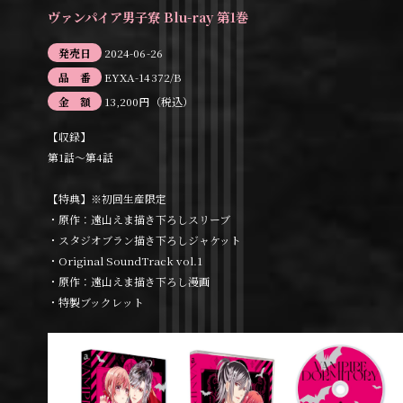
ヴァンパイア男子寮 Blu-ray 第1巻
発売日
2024-06-26
品 番
EYXA-14372/B
金 額
13,200円（税込）
【収録】
第1話～第4話
【特典】※初回生産限定
・原作：遠山えま描き下ろしスリーブ
・スタジオブラン描き下ろしジャケット
・Original SoundTrack vol.1
・原作：遠山えま描き下ろし漫画
・特製ブックレット