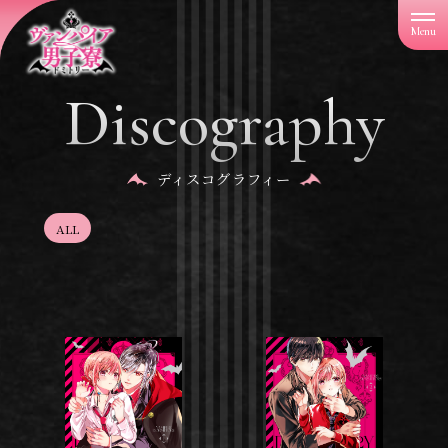
「
ヴ
ァ
ン
パ
Discography
イ
ア
男
子
寮
ディスコグラフィー
」
ALL