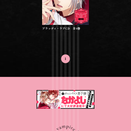
ブラッディ・ラブCD 全4巻
1
先