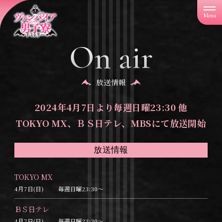
「
ヴ
ァ
ン
On air
パ
イ
ア
男
子
放送情報
寮
」
2024年4月7日より毎週日曜23:30 他
TOKYO MX、ＢＳ日テレ、MBSにて放送開始
放送情報
TOKYO MX
4月7日(日)
毎週日曜23:30～
ＢＳ日テレ
4月7日(日)
毎週日曜23:30～