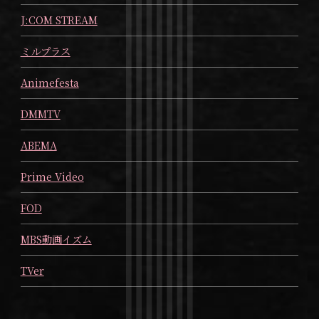
J:COM STREAM
ミルプラス
Animefesta
DMMTV
ABEMA
Prime Video
FOD
MBS動画イズム
TVer