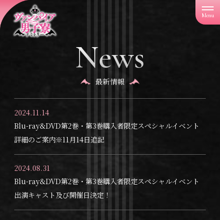
「
ヴ
ァ
ン
News
パ
イ
ア
男
子
最新情報
寮
」
2024.11.14
Blu-ray&DVD第2巻・第3巻購入者限定スペシャルイベント
詳細のご案内※11月14日追記
2024.08.31
Blu-ray&DVD第2巻・第3巻購入者限定スペシャルイベント
出演キャスト及び開催日決定！